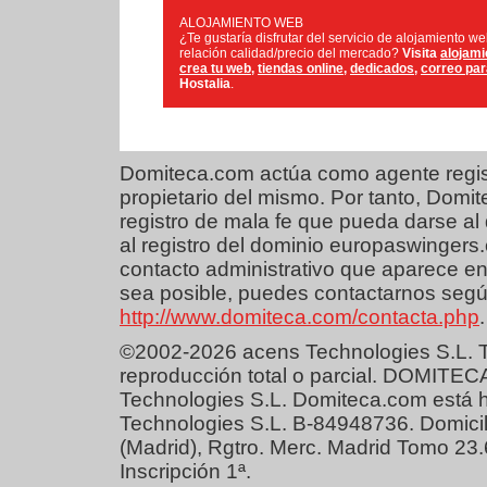
ALOJAMIENTO WEB
¿Te gustaría disfrutar del servicio de alojamiento w
relación calidad/precio del mercado?
Visita
alojami
crea tu web
,
tiendas online
,
dedicados
,
correo pa
Hostalia
.
Domiteca.com actúa como agente regist
propietario del mismo. Por tanto, Dom
registro de mala fe que pueda darse al 
al registro del dominio europaswingers
contacto administrativo que aparece en
sea posible, puedes contactarnos según
http://www.domiteca.com/contacta.php
.
©2002-2026 acens Technologies S.L. T
reproducción total o parcial. DOMITEC
Technologies S.L. Domiteca.com está 
Technologies S.L. B-84948736. Domicil
(Madrid), Rgtro. Merc. Madrid Tomo 23
Inscripción 1ª.